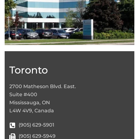
Leaflet
|
©
OpenStreetMap
+
−
Toronto
2700 Matheson Blvd. East.
Suite #400
Mississauga, ON
L4W 4V9, Canada
(905) 629-5901
(905) 629-5949