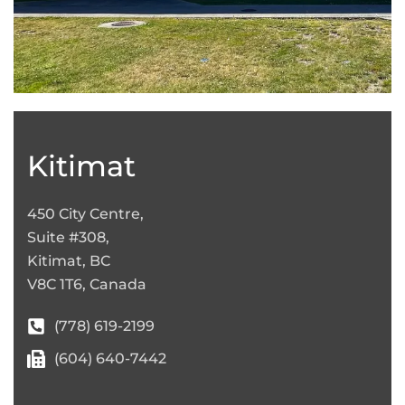
Leaflet
|
©
OpenStreetMap
+
−
Kitimat
450 City Centre,
Suite #308,
Kitimat, BC
V8C 1T6, Canada
(778) 619-2199
(604) 640-7442