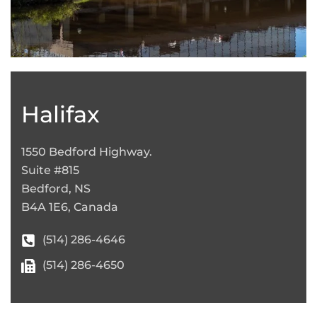
Leaflet
|
©
OpenStreetMap
+
−
Halifax
1550 Bedford Highway.
Suite #815
Bedford, NS
B4A 1E6, Canada
(514) 286-4646
(514) 286-4650