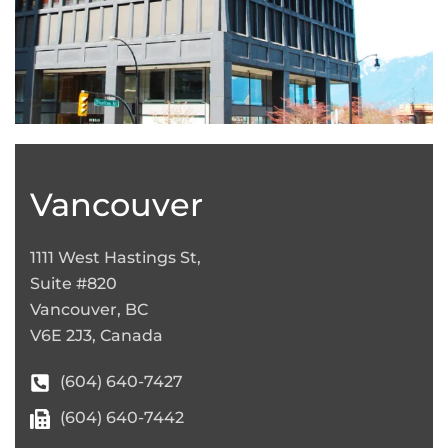
Leaflet
|
©
OpenStreetMap
+
−
Vancouver
1111 West Hastings St,
Suite #820
Vancouver, BC
V6E 2J3, Canada
(604) 640-7427
(604) 640-7442