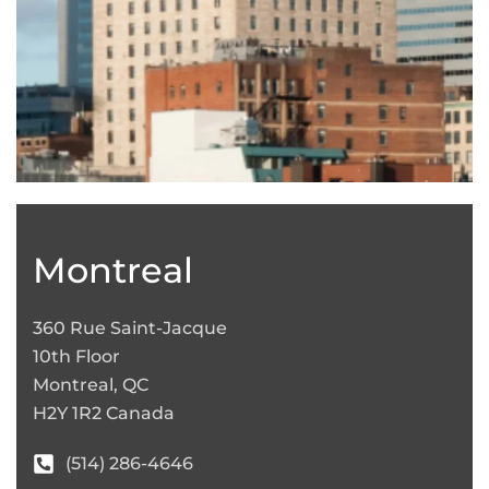
Leaflet
|
©
OpenStreetMap
+
−
Montreal
360 Rue Saint-Jacque
10th Floor
Montreal, QC
H2Y 1R2 Canada
(514) 286-4646